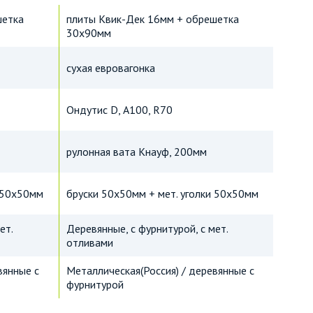
шетка
плиты Квик-Дек 16мм + обрешетка
30х90мм
сухая евровагонка
Ондутис D, А100, R70
рулонная вата Кнауф, 200мм
и 50х50мм
бруски 50х50мм + мет. уголки 50х50мм
ет.
Деревянные, с фурнитурой, с мет.
отливами
вянные с
Металлическая(Россия) / деревянные с
фурнитурой