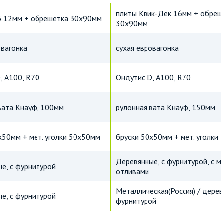
плиты Квик-Дек 16мм + обре
Б 12мм + обрешетка 30х90мм
30х90мм
овагонка
сухая евровагонка
, А100, R70
Ондутис D, А100, R70
вата Кнауф, 100мм
рулонная вата Кнауф, 150мм
х50мм + мет. уголки 50х50мм
бруски 50х50мм + мет. уголк
Деревянные, с фурнитурой, с м
е, с фурнитурой
отливами
Металлическая(Россия) / дере
е, с фурнитурой
фурнитурой