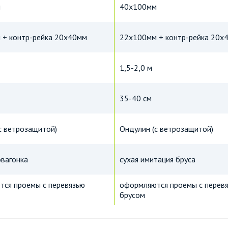
м
40х100мм
 + контр-рейка 20х40мм
22х100мм + контр-рейка 20х
1,5-2,0 м
35-40 см
с ветрозащитой)
Ондулин (с ветрозащитой)
овагонка
сухая имитация бруса
ся проемы с перевязью
оформляются проемы с перев
брусом