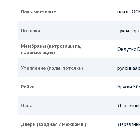
Полы чистовые
плиты ОС
Потолки
сухая евр
Мембраны (ветрозащита,
Ондутис D
пароизоляция)
Утепление (полы, потолки)
рулонная 
Ройки
бруски 50
Окна
Деревянны
Двери (входная / межкомн.)
Деревянны