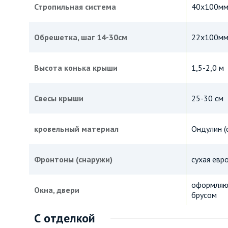
Стропильная система
40х100м
Обрешетка, шаг 14-30см
22х100мм
Высота конька крыши
1,5-2,0 м
Свесы крыши
25-30 см
кровельный материал
Ондулин (
Фронтоны (снаружи)
сухая евр
оформляют
Окна, двери
брусом
С отделкой