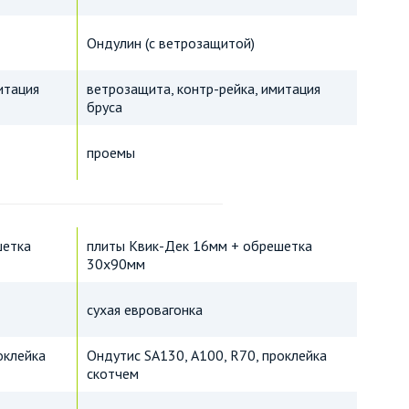
Ондулин (с ветрозащитой)
итация
ветрозащита, контр-рейка, имитация
бруса
проемы
шетка
плиты Квик-Дек 16мм + обрешетка
30х90мм
сухая евровагонка
оклейка
Ондутис SA130, А100, R70, проклейка
скотчем