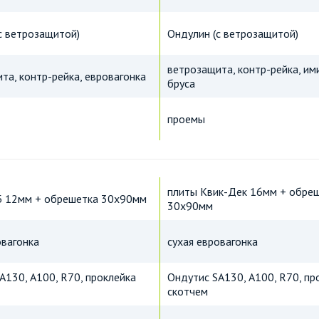
с ветрозащитой)
Ондулин (с ветрозащитой)
ветрозащита, контр-рейка, им
та, контр-рейка, евровагонка
бруса
проемы
плиты Квик-Дек 16мм + обре
Б 12мм + обрешетка 30х90мм
30х90мм
овагонка
сухая евровагонка
A130, А100, R70, проклейка
Ондутис SA130, А100, R70, пр
скотчем