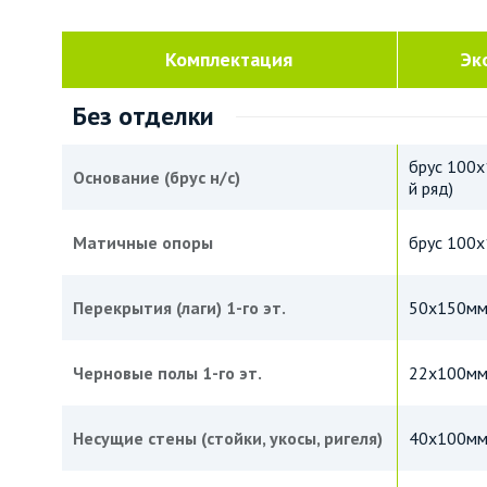
Комплектация
Эк
Без отделки
брус 100х
Основание (брус н/с)
й ряд)
Матичные опоры
брус 100
Перекрытия (лаги) 1-го эт.
50х150мм 
Черновые полы 1-го эт.
22х100м
Несущие стены (стойки, укосы, ригеля)
40х100мм 