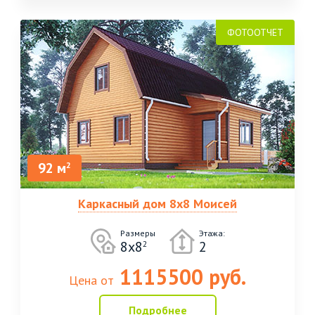
92 м
2
Каркасный дом 8х8 Моисей
Размеры
Этажа:
8х8
2
2
1115500 руб.
Цена от
Подробнее