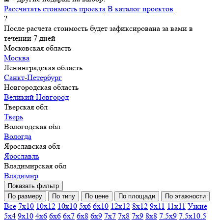
Рассчитать стоимость проекта
В каталог проектов
?
После расчета стоимость будет зафиксирована за вами в
течении 7 дней
Московская область
Москва
Ленинградская область
Санкт-Петербург
Новгородская область
Великий Новгород
Тверская обл
Тверь
Вологодская обл
Вологда
Ярославская обл
Ярославль
Владимирская обл
Владимир
Показать фильтр
По размеру
По типу
По цене
По площади
По этажности
Все
7х10
10х12
10х10
5х6
6х10
12х12
8х12
9х11
11х11
Узкие
5х4
9х10
4х6
6х6
6х7
6х8
6х9
7х7
7х8
7х9
8х8
7.5х9
7.5х10.5