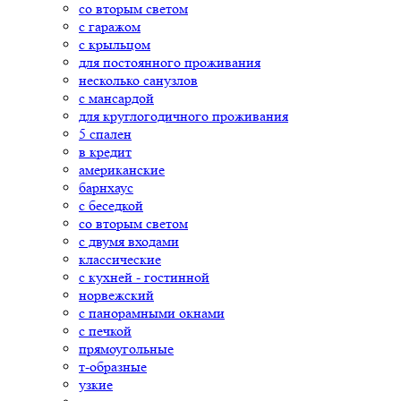
со вторым светом
с гаражом
с крыльцом
для постоянного проживания
несколько санузлов
с мансардой
для круглогодичного проживания
5 спален
в кредит
американские
барнхаус
с беседкой
со вторым светом
с двумя входами
классические
с кухней - гостинной
норвежский
с панорамными окнами
с печкой
прямоугольные
т-образные
узкие