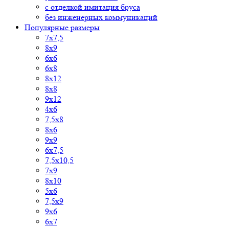
с отделкой имитация бруса
без инженерных коммуникаций
Популярные размеры
7х7,5
8х9
6х6
6х8
8х12
8х8
9х12
4х6
7,5х8
8х6
9х9
6х7,5
7,5х10,5
7х9
8х10
5х6
7,5х9
9х6
6х7