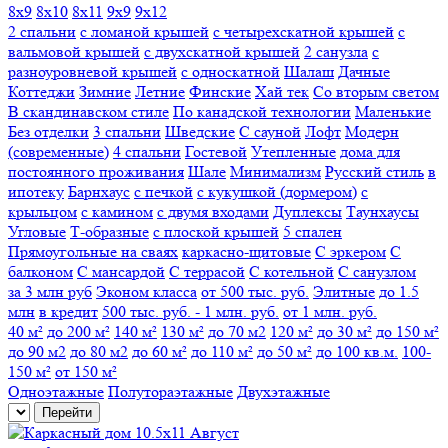
8х9
8х10
8х11
9х9
9х12
2 спальни
с ломаной крышей
с четырехскатной крышей
с
вальмовой крышей
с двухскатной крышей
2 санузла
с
разноуровневой крышей
с односкатной
Шалаш
Дачные
Коттеджи
Зимние
Летние
Финские
Хай тек
Со вторым светом
В скандинавском стиле
По канадской технологии
Маленькие
Без отделки
3 спальни
Шведские
С сауной
Лофт
Модерн
(современные)
4 спальни
Гостевой
Утепленные
дома для
постоянного проживания
Шале
Минимализм
Русский стиль
в
ипотеку
Барнхаус
с печкой
с кукушкой (дормером)
с
крыльцом
с камином
с двумя входами
Дуплексы
Таунхаусы
Угловые
Т-образные
с плоской крышей
5 спален
Прямоугольные
на сваях
каркасно-щитовые
С эркером
С
балконом
С мансардой
С террасой
С котельной
С санузлом
за 3 млн руб
Эконом класса
от 500 тыс. руб.
Элитные
до 1.5
млн
в кредит
500 тыс. руб. - 1 млн. руб.
от 1 млн. руб.
40 м²
до 200 м²
140 м²
130 м²
до 70 м2
120 м²
до 30 м²
до 150 м²
до 90 м2
до 80 м2
до 60 м²
до 110 м²
до 50 м²
до 100 кв.м.
100-
150 м²
от 150 м²
Одноэтажные
Полутораэтажные
Двухэтажные
Перейти